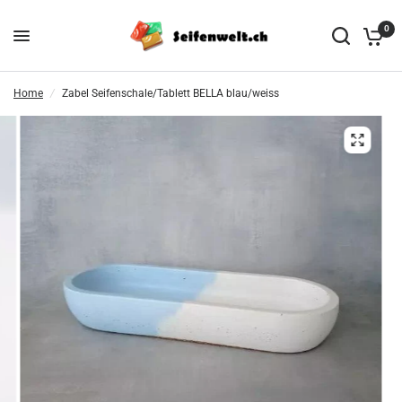
0
Home
/
Zabel Seifenschale/Tablett BELLA blau/weiss