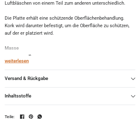
Luftbläschen von einem Teil zum anderen unterschiedlich.
Die Platte erhält eine schützende Oberflächenbehandlung.
Kork wird darunter befestigt, um die Oberfläche zu schützen,
auf der er platziert wird.
Masse
Länge 25 cm
weiterlesen
Breite 9.5 cm
Höhe 4 cm
Versand & Rückgabe
Gewicht
600 g
Inhaltsstoffe
Material
Hochleistungsbeton
Teile:
Hinweis
Das abgebildete Zubehör ist nicht enthalten.