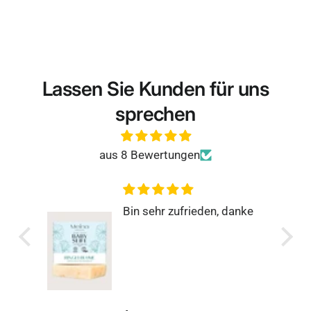
Lassen Sie Kunden für uns
sprechen
aus 8 Bewertungen
n, danke
Rundum zufrieden
Super einfach, schnell und
genau so, wie man es
sich wünscht.