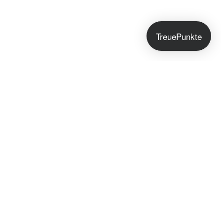
TreuePunkte
Jetzt anmelden!
Du bekommst exklusive Hautpflegetipps, Early
Access zu neuen Seifen und besondere Angebote
nur für unsere Community.