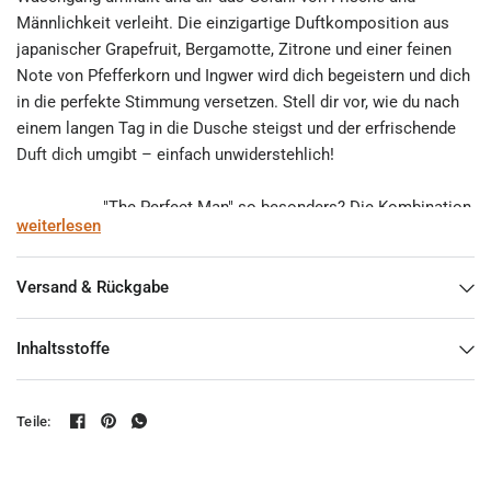
Männlichkeit verleiht. Die einzigartige Duftkomposition aus
japanischer Grapefruit, Bergamotte, Zitrone und einer feinen
Note von Pfefferkorn und Ingwer wird dich begeistern und dich
in die perfekte Stimmung versetzen. Stell dir vor, wie du nach
einem langen Tag in die Dusche steigst und der erfrischende
Duft dich umgibt – einfach unwiderstehlich!
Was macht "The Perfect Man" so besonders? Die Kombination
weiterlesen
aus hochwertigen, natürlichen Inhaltsstoffen sorgt für eine
intensive Pflege deiner Haut. Angereichert mit Babassuöl,
Jojobaöl, Sheabutter, Olivenöl, Rizinusöl und Mandelöl in
Versand & Rückgabe
feinster BIO Qualität, bietet diese Seife nicht nur einen
sportlich frischen Duft, sondern auch die nötige Feuchtigkeit
Inhaltsstoffe
für gepflegte Männerhaut. Mit einer Überfettung von 12
Prozent hinterlässt sie einen cremigen Schaum, der sanft
reinigt und gleichzeitig pflegt. Deine Haut wird es dir danken!
Teile:
Die Anwendung ist ebenso einfach wie effektiv: Verwende die