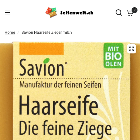
0
Home
/
Savion Haarseife Ziegenmilch