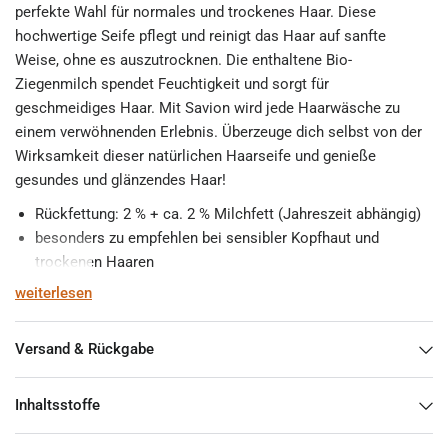
perfekte Wahl für normales und trockenes Haar. Diese
hochwertige Seife pflegt und reinigt das Haar auf sanfte
Weise, ohne es auszutrocknen. Die enthaltene Bio-
Ziegenmilch spendet Feuchtigkeit und sorgt für
geschmeidiges Haar. Mit Savion wird jede Haarwäsche zu
einem verwöhnenden Erlebnis. Überzeuge dich selbst von der
Wirksamkeit dieser natürlichen Haarseife und genieße
gesundes und glänzendes Haar!
Rückfettung: 2 % + ca. 2 % Milchfett (Jahreszeit abhängig)
besonders zu empfehlen bei sensibler Kopfhaut und
trockenen Haaren
feiner stabiler Schaum
weiterlesen
Verarbeitung von frischer Ziegenmilch aus regionalen
Biobetrieben
Versand & Rückgabe
100 % biologisch abbaubar
frei von Palmöl
Inhaltsstoffe
Gewicht
85 g