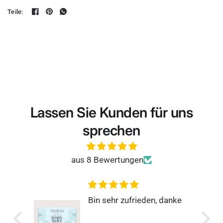
Teile:
Lassen Sie Kunden für uns
sprechen
aus 8 Bewertungen
anke
Rundum zufrieden
Super einfach, schnell und