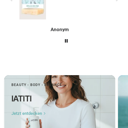
genau so, wie man es
sich wünscht.
Peer
BEAUTY - BODY - BALANCE
IATITI
Jetzt entdecken