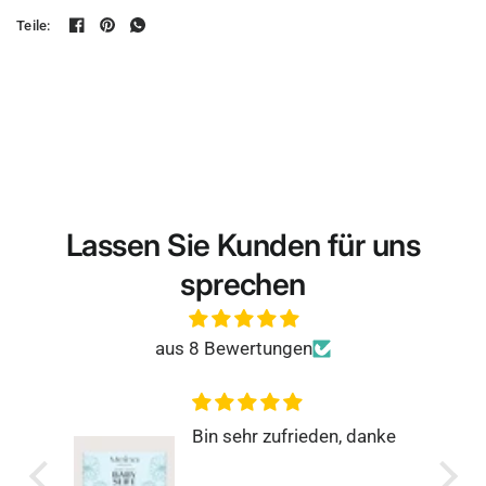
Teile:
Lassen Sie Kunden für uns
sprechen
aus 8 Bewertungen
danke
Rundum zufrieden
Super einfach, schnell und