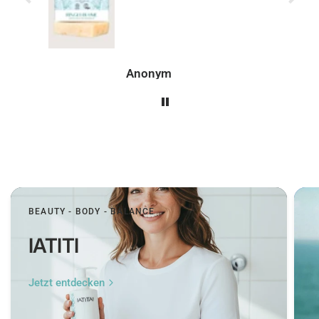
genau so, wie man es
sich wünscht.
Peer
BEAUTY - BODY - BALANCE
IATITI
Jetzt entdecken