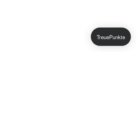
TreuePunkte
Jetzt anmelden!
Du bekommst exklusive Hautpflegetipps, Early