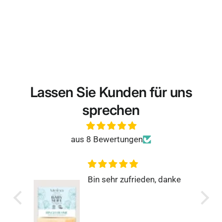
Lassen Sie Kunden für uns
sprechen
aus 8 Bewertungen
anke
Rundum zufrieden
Super einfach, schnell und
genau so, wie man es
sich wünscht.