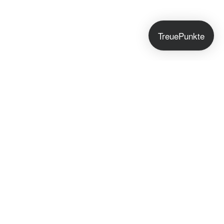
TreuePunkte
Jetzt anmelden!
Du bekommst exklusive Hautpflegetipps, Early
Access zu neuen Seifen und besondere Angebote
nur für unsere Community.