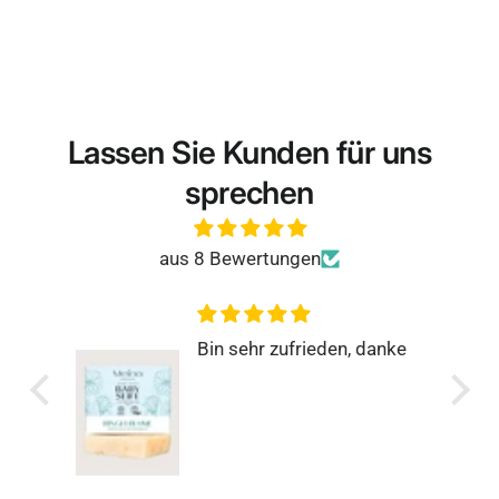
Lassen Sie Kunden für uns
sprechen
aus 8 Bewertungen
eden, danke
Rundum zufrieden
Super einfach, schnell und
genau so, wie man es
sich wünscht.