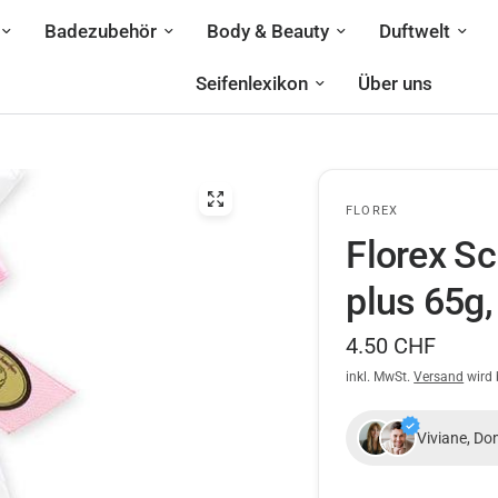
Badezubehör
Body & Beauty
Duftwelt
Seifenlexikon
Über uns
FLOREX
Florex Sc
plus 65g,
4.50 CHF
inkl. MwSt.
Versand
wird 
Viviane, Do