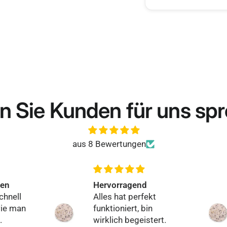
n Sie Kunden für uns sp
aus 8 Bewertungen
Einfach klasse
t
Toller Ablauf,
unkompliziert und
ert.
absolut