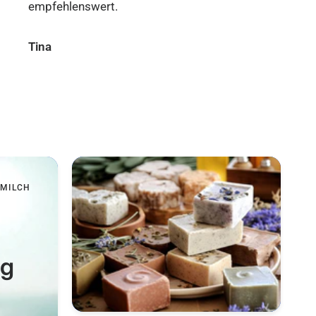
Service.
Peter
Jan
FMILCH
ng