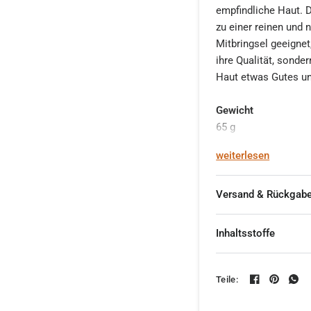
empfindliche Haut. D
zu einer reinen und 
Mitbringsel geeignet
ihre Qualität, sonde
Haut etwas Gutes und
Gewicht
65 g
weiterlesen
Liefermenge
1 Stück
Versand & Rückgab
Inhaltsstoffe
Teile: