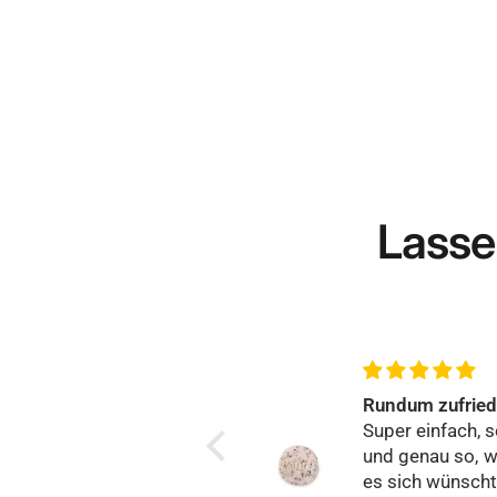
Lasse
Rundum zufrieden
Hervorragend
Super einfach, schnell
Alles hat perfek
und genau so, wie man
funktioniert, bin
es sich wünscht.
wirklich begeist