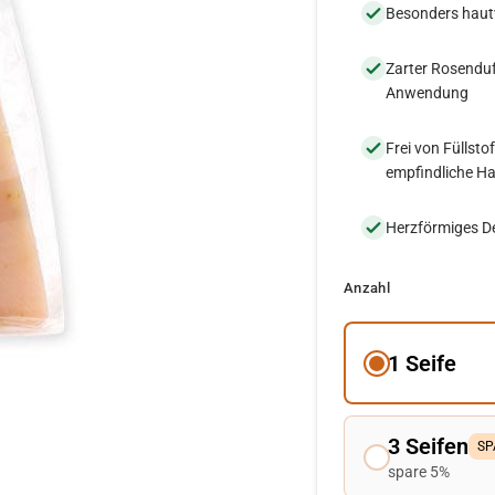
Besonders hautv
Zarter Rosenduf
Anwendung
Frei von Füllsto
empfindliche H
Herzförmiges De
Anzahl
1 Seife
3 Seifen
SP
spare 5%