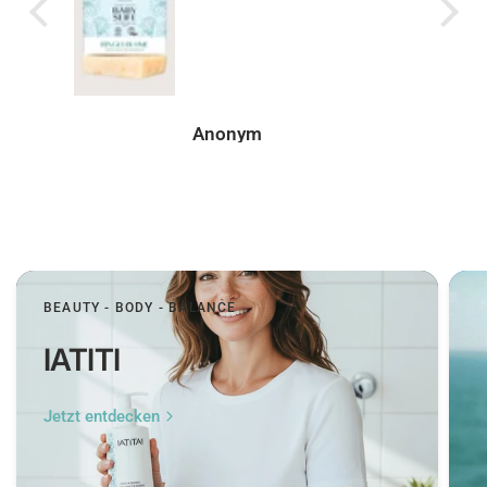
genau so, wie man es
Gewicht
sich wünscht.
250 ml
Inhaltsstoffe
Biologische Schafmilch, Zirbenöl
Peer
BEAUTY - BODY - BALANCE
IATITI
Jetzt entdecken