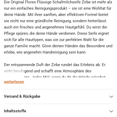
Die Original Florex Flüssige Schafmilchseife Zirbe ist mehr als
nur ein einfaches Reinigungsprodukt – sie ist eine Wohltat für
deine Hände. Mit ihrer sanften, aber effektiven Formel bietet
sie nicht nur eine gründliche Reinigung, sondern hinterlässt
auch ein frisches und angenehmes Hautgefühl. Du wirst die
Pflege spüren, die deine Hände verdienen. Diese Seife eignet
sich für alle Hauttypen, was sie zur perfekten Wahl für die
ganze Familie macht. Gönn deinen Händen das Besondere und
erlebe, wie angenehm Handreinigung sein kann.
Der entspannende Duft der Zirbe rundet das Erlebnis ab. Er
wirkt beruhigend und schafft eine Atmosphäre des
Wohlbefindens. Jedes Mal, wenn du dir die Hände wäschst,
weiterlesen
wirst du in einen Moment der Entspannung eintauchen, der
deinen Alltag bereichert. Lass den Stress des Tages hinter dir
und genieße den natürlichen Duft, der dich umgibt.
Versand & Rückgabe
Was macht unsere Schafmilchseife so einzigartig? Die
Inhaltsstoffe
Kombination aus hochwertigen, natürlichen Inhaltsstoffen