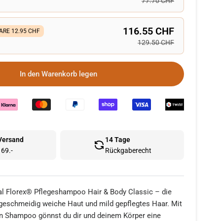
77.70 CHF
116.55 CHF
ARE 12.95 CHF
129.50 CHF
In den Warenkorb legen
 Versand
14 Tage
69.-
Rückgaberecht
al Florex® Pflegeshampoo Hair & Body Classic – die
 geschmeidig weiche Haut und mild gepflegtes Haar. Mit
n Shampoo gönnst du dir und deinem Körper eine