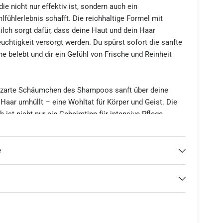
die nicht nur effektiv ist, sondern auch ein
fühlerlebnis schafft. Die reichhaltige Formel mit
lch sorgt dafür, dass deine Haut und dein Haar
uchtigkeit versorgt werden. Du spürst sofort die sanfte
nne belebt und dir ein Gefühl von Frische und Reinheit
das zarte Schäumchen des Shampoos sanft über deine
 Haar umhüllt – eine Wohltat für Körper und Geist. Die
 ist nicht nur ein Geheimtipp für intensive Pflege,
ichen für unsere Liebe zur Natur und zu hochwertigen
 von Parabenen und Silikonen ist unser Shampoo eine
le, die Wert auf Reinheit und Natürlichkeit legen. Du
e
erlassen, dass jedes Produkt in Österreich hergestellt
 Sorgfalt an erster Stelle stehen.
erkaufsargumente unseres Pflegeshampoos sprechen für
on aus feuchtigkeitsspendender Schafmilch und einer
cht es ideal für die tägliche Anwendung. Egal, ob du es