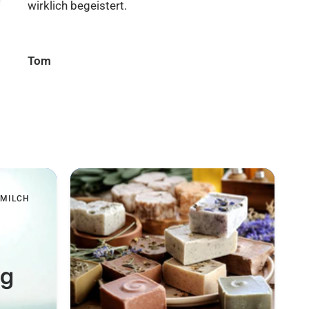
absolut
zuverlässig.
empfehlenswert.
Tina
Peter
FMILCH
ng