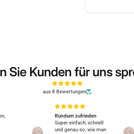
zum Waschen deiner 
Unterschied sofort 
revitalisiert an, wä
Für die Anwendung 
verteilen und sanft 
es kurz einwirken un
wie leicht sich das 
wahrer Genuss!
n Sie Kunden für uns sp
Gönn dir selbst oder
jetzt das Original 
aus 8 Bewertungen
die Kraft der Natur 
Unterschied – für m
Inhalt
den
Hervorragend
1000 ml
chnell
Alles hat perfekt
wie man
funktioniert, bin