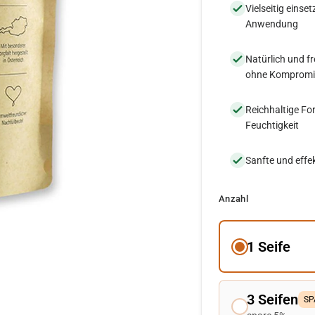
Vielseitig einse
Anwendung
Natürlich und f
ohne Kompromi
Reichhaltige Fo
Feuchtigkeit
Sanfte und effe
Anzahl
1 Seife
3 Seifen
SP