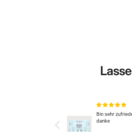
Lasse
Bin sehr zufrieden,
Rundum zufrie
danke
Super einfach, s
und genau so, 