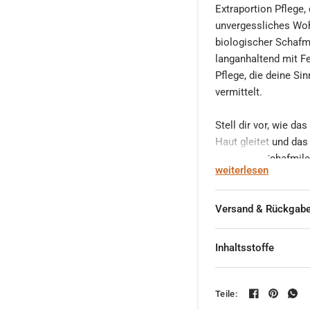
Extraportion Pflege, 
unvergessliches Wohl
biologischer Schafmi
langanhaltend mit Fe
Pflege, die deine Si
vermittelt.
Stell dir vor, wie 
Haut gleitet und das
natürliche Schafmilch
weiterlesen
sondern auch ein Ze
Inhaltsstoffen. Frei
bewusste Wahl für al
Versand & Rückgab
kannst dich darauf v
wird, wo Qualität und
Inhaltsstoffe
Die einzigartigen V
sich: Die Kombinati
Teile:
sanften Reinigung ma