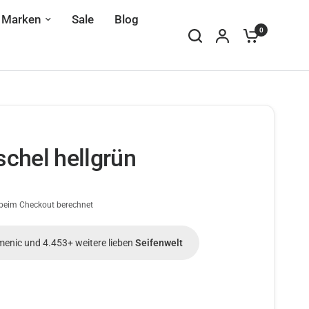
Marken
Sale
Blog
0
chel hellgrün
beim Checkout berechnet
menic und 4.453+ weitere lieben
Seifenwelt