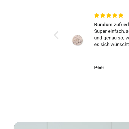
Bin sehr zufrieden,
Rundum zufrie
danke
Super einfach, s
und genau so, 
es sich wünscht
Anonym
Peer