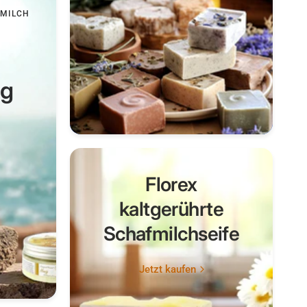
FMILCH
ng
Florex
kaltgerührte
Schafmilchseife
Jetzt kaufen