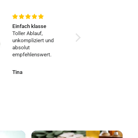
Einfach klasse
Top Erfahrun
Toller Ablauf,
Von Anfang b
unkompliziert und
alles reibung
absolut
zuverlässig.
empfehlenswert.
Tina
Peter