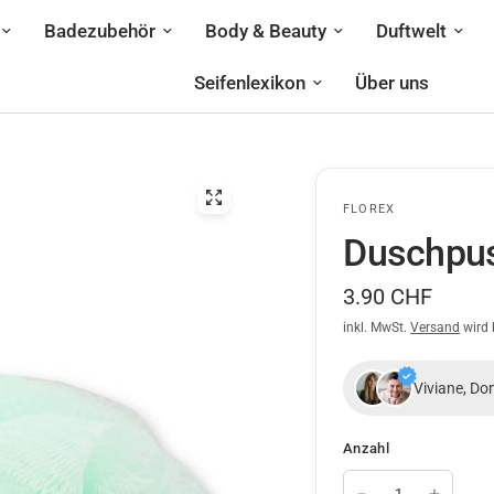
Badezubehör
Body & Beauty
Duftwelt
Seifenlexikon
Über uns
FLOREX
Duschpus
3.90 CHF
inkl. MwSt.
Versand
wird 
Viviane, Do
Anzahl