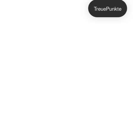
TreuePunkte
Jetzt anmelden!
Du bekommst exklusive Hautpflegetipps, Early
Access zu neuen Seifen und besondere Angebote
nur für unsere Community.