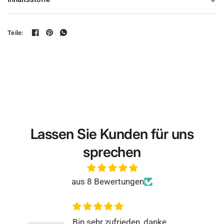
Handcreme und genießen Sie zarte Hände mit einem
gesunden Strahlen.
Teile:
Inhalt
75 ml
Lassen Sie Kunden für uns
sprechen
aus 8 Bewertungen
anke
Rundum zufrieden