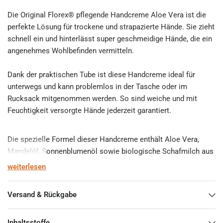
Die Original Florex® pflegende Handcreme Aloe Vera ist die
perfekte Lösung für trockene und strapazierte Hände. Sie zieht
schnell ein und hinterlässt super geschmeidige Hände, die ein
angenehmes Wohlbefinden vermitteln.
Dank der praktischen Tube ist diese Handcreme ideal für
unterwegs und kann problemlos in der Tasche oder im
Rucksack mitgenommen werden. So sind weiche und mit
Feuchtigkeit versorgte Hände jederzeit garantiert.
Die spezielle Formel dieser Handcreme enthält Aloe Vera,
Mandelöl, Sonnenblumenöl sowie biologische Schafmilch aus
Österreich. Die Creme ist frei von Parabenen, Silikonen und
weiterlesen
Erdöl, was sie zu einer natürlichen und schonenden
Pflegeoption macht.
Versand & Rückgabe
Überzeugen Sie sich selbst von der hochwertigen Florex
Inhaltsstoffe