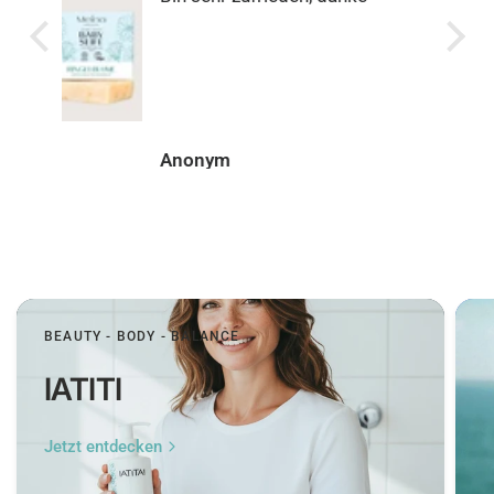
Super einfach, schnell und
genau so, wie man es
sich wünscht.
Peer
BEAUTY - BODY - BALANCE
IATITI
Jetzt entdecken