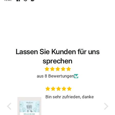
Gewicht
100 g
Lassen Sie Kunden für uns
sprechen
aus 8 Bewertungen
anke
Rundum zufrieden
Super einfach, schnell und
genau so, wie man es
sich wünscht.