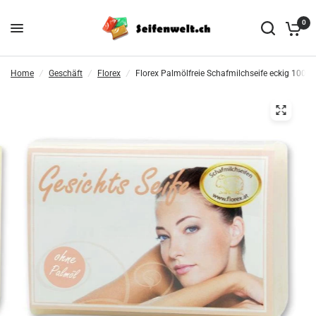
0
Home
/
Geschäft
/
Florex
/
Florex Palmölfreie Schafmilchseife eckig 100g, 