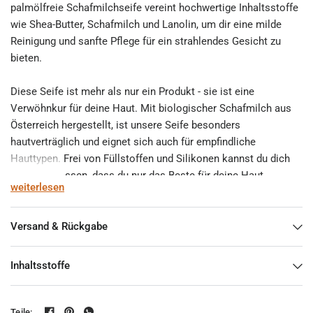
palmölfreie Schafmilchseife vereint hochwertige Inhaltsstoffe
wie Shea-Butter, Schafmilch und Lanolin, um dir eine milde
Reinigung und sanfte Pflege für ein strahlendes Gesicht zu
bieten.
Diese Seife ist mehr als nur ein Produkt - sie ist eine
Verwöhnkur für deine Haut. Mit biologischer Schafmilch aus
Österreich hergestellt, ist unsere Seife besonders
hautverträglich und eignet sich auch für empfindliche
Hauttypen. Frei von Füllstoffen und Silikonen kannst du dich
darauf verlassen, dass du nur das Beste für deine Haut
weiterlesen
verwendest.
Erlebe die pure Natürlichkeit und spüre den Unterschied mit
Versand & Rückgabe
unserer Original Florex® palmölfreien Schafmilchseife. Gönn
dir das Gefühl von Luxus und Wohlbefinden bei jeder
Inhaltsstoffe
Anwendung. Deine Haut wird es dir danken! Worauf wartest du
noch? Tauche ein in die Welt der Naturschönheit mit unserer
einzigartigen Seife. Gönn dir das Beste - du hast es verdient!
Teile: