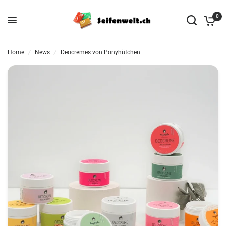
0
Deocremes von Ponyhütchen
Teile:
Home
/
News
/
Deocremes von Ponyhütchen