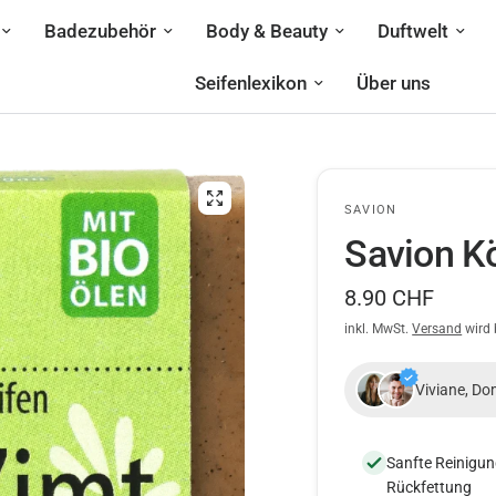
Badezubehör
Body & Beauty
Duftwelt
Seifenlexikon
Über uns
SAVION
Savion K
8.90 CHF
inkl. MwSt.
Versand
wird 
Viviane, Do
Sanfte Reinigun
Rückfettung