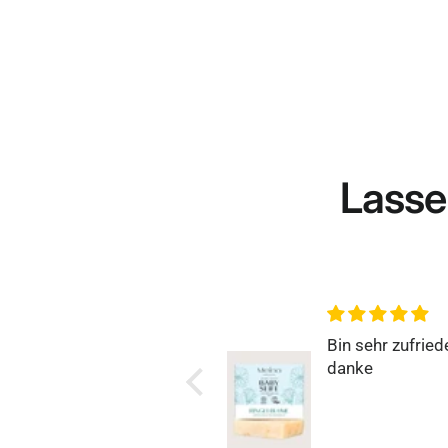
Lasse
Bin sehr zufrieden,
Rundum zufrie
danke
Super einfach, s
und genau so, 
es sich wünscht