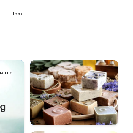
Tina
Peter
FMILCH
ng