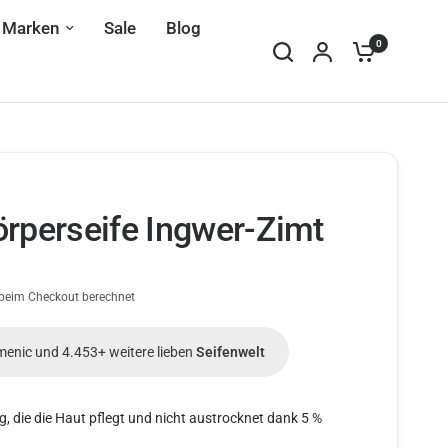
Marken
Sale
Blog
0
örperseife Ingwer-Zimt
beim Checkout berechnet
menic und 4.453+ weitere lieben
Seifenwelt
g, die die Haut pflegt und nicht austrocknet dank 5 %