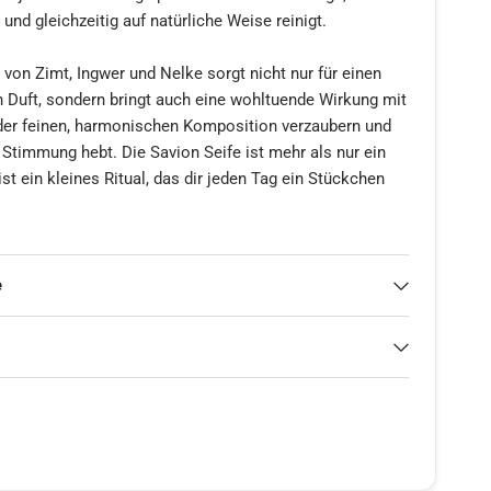
und gleichzeitig auf natürliche Weise reinigt.
on Zimt, Ingwer und Nelke sorgt nicht nur für einen
 Duft, sondern bringt auch eine wohltuende Wirkung mit
 der feinen, harmonischen Komposition verzaubern und
e Stimmung hebt. Die Savion Seife ist mehr als nur ein
st ein kleines Ritual, das dir jeden Tag ein Stückchen
lanzenölseife so besonders? Sie enthält 100 %
 Inhaltsstoffe und ist vollkommen frei von Palmöl. Der
e
on 5 % sorgt dafür, dass deine Haut nach der
trocknet, sondern geschmeidig bleibt. Zudem erzeugt
ilen Schaum, der sich wunderbar auf der Haut anfühlt
tiges Reinigungserlebnis sorgt. Die feinen ätherischen
 Quellen unterstützen zudem die Pflegeeigenschaften und
ühl von Frische und Vitalität.