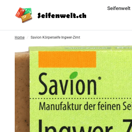
Seifenwelt
Home
/
Savion Körperseife Ingwer-Zimt