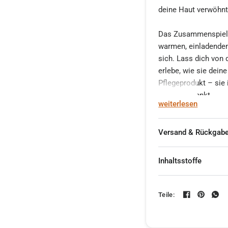
deine Haut verwöhnt 
Das Zusammenspiel v
warmen, einladenden
sich. Lass dich von
erlebe, wie sie dein
Pflegeprodukt – sie i
Freude schenkt.
weiterlesen
Was macht unsere Pf
biologisch abbaubare
Versand & Rückgab
Rückfettungsanteil v
Anwendung nicht aus
Inhaltsstoffe
die Seife einen stab
und für ein reichhal
Öle aus natürlichen
Teile:
verleihen dir ein Gef