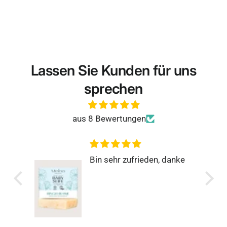
Lassen Sie Kunden für uns
sprechen
aus 8 Bewertungen
anke
Rundum zufrieden
Super einfach, schnell und
genau so, wie man es
sich wünscht.