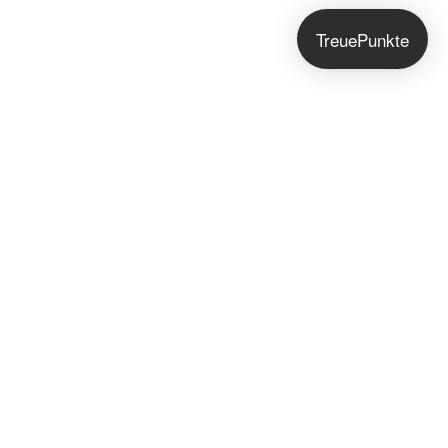
TreuePunkte
Jetzt anmelden!
Du bekommst exklusive Hautpflegetipps, Early
Access zu neuen Seifen und besondere Angebote
nur für unsere Community.