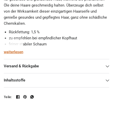
Öle deine Haare geschmeidig halten. Überzeuge dich selbst
von der Wirksamkeit dieser einzigartigen Haarseife und
genieße gesundes und gepflegtes Haar, ganz ohne schädliche
Chemikalien.
Rückfettung: 1,5 %
zu empfehlen bei empfindlicher Kopfhaut
feiner stabiler Schaum
gibt dem Haar Volumen
weiterlesen
100 % biologisch abbaubar
frei von Palmöl
Versand & Rückgabe
Gewicht
Inhaltsstoffe
85 g
Teile: